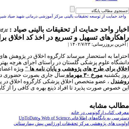
واحد حمایت از توسعه تحقیقات بالینی مرکز آموزشی درمانی شهید صیاد شیر
اخبار واحد حمایت از تحقیقات بالینی صیاد :
کارگاه
راهکارهای تسهیل و تسریع در اخذ کد اخلاق بر
| آخرین بروزرسانی: ۱۴۰۲/۷/۲۳ |
احتراما به استحضار میرساند کارگروه اخلاق در پژوهش ه
دانشگاه علوم پزشکی گلستان در راستای اجرای هرچه بهتر 
اخلاق برای طرح های پژوهشی و پایان نامه ها "
ویژه اعضای
روز یکشنبه
مورخ ۳۰ مهرماه
سال جاری بصورت حضوری در س
روشندل
، عضو متخصص اخلاق پزشکی کارگروه اخلاق در پژ
این خصوص صورت پذیرد تا افراد ذینع بهره ی کافی را از کا
مطالب مشابه
معرفی کتاب ارگونومی در خانه
دسترسی به پایگاه‌های اطلاعاتیWeb of Science وUpToDate
اولویت های پژوهشی مرکز تحقیقات اورژانس پیش بیمارستانی